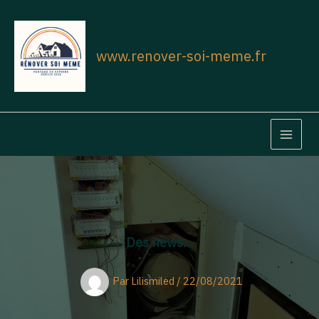
Aller
au
contenu
www.renover-soi-meme.fr
MAIN
MEN
Des news…
Par
Lilismiled
/
22/08/2021