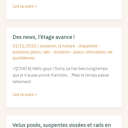
Lire la suite »
Des news, l’étage avance !
Des
news,
01/11/2020
/
isolation
,
la toiture - charpente -
l’étage
isolation
,
placo
,
rails - isolation - placo
,
rénovation
,
vie
avance
quotidienne
!
<![CDATA[ Hello guys ! Sorry, ça fait bien longtemps
que je n’ai pas posté d’articles… Mais le temps passe
tellement
Lire la suite »
Velux posés, suspentes vissées et rails en
Velux