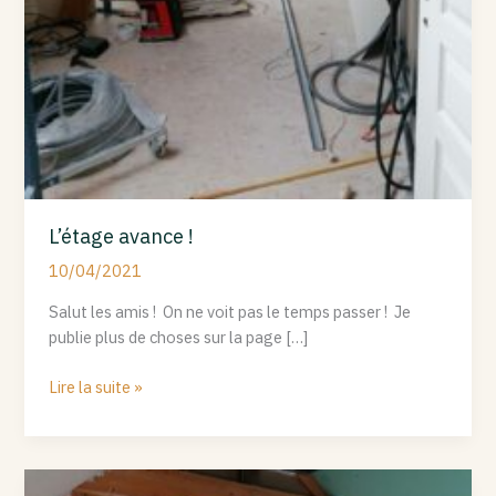
L’étage avance !
10/04/2021
Salut les amis ! On ne voit pas le temps passer ! Je
publie plus de choses sur la page […]
Lire la suite »
Les