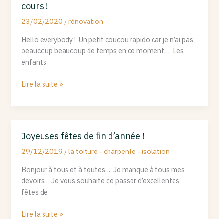
cours !
posés,
suspentes
23/02/2020
/
rénovation
vissées
Hello everybody ! Un petit coucou rapido car je n’ai pas
et
beaucoup beaucoup de temps en ce moment… Les
rails
enfants
en
cours
Lire la suite »
!
Joyeuses fêtes de fin d’année !
Joyeuses
fêtes
29/12/2019
/
la toiture - charpente - isolation
de
Bonjour à tous et à toutes… Je manque à tous mes
fin
devoirs… Je vous souhaite de passer d’excellentes
d’année
fêtes de
!
Lire la suite »