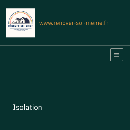
Aller
au
contenu
www.renover-soi-meme.fr
MAIN
MEN
Isolation