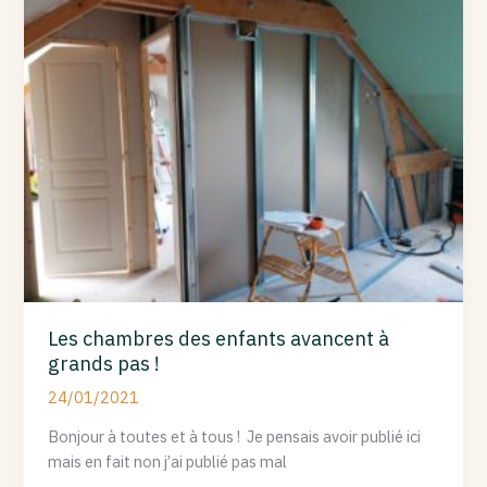
chambres
des
enfants
avancent
à
grands
pas
!
Les chambres des enfants avancent à
grands pas !
24/01/2021
Bonjour à toutes et à tous ! Je pensais avoir publié ici
mais en fait non j’ai publié pas mal