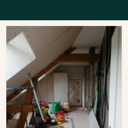
L’étage
avance
!