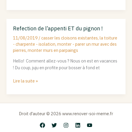
Refection de l’appenti ET du pignon !
Refection
de
11/08/2019
/
casser les cloisons existantes
,
la toiture
l’appenti
- charpente - isolation
,
monter - parer un mur avec des
ET
pierres
,
monter murs en parpaings
du
Hello! Comment allez-vous ? Nous on est en vacances
pignon
! Du coup, juju en profite pour bosser à fond et
!
Lire la suite »
Droit d'auteur © 2026 www.renover-soi-meme.fr