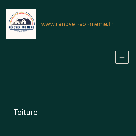
Aller
au
contenu
www.renover-soi-meme.fr
MAIN
MEN
Toiture