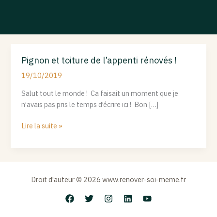
Pignon et toiture de l’appenti rénovés !
Pignon
et
19/10/2019
toiture
Salut tout le monde ! Ca faisait un moment que je
de
n’avais pas pris le temps d’écrire ici ! Bon […]
l’appenti
rénovés
Lire la suite »
!
Droit d'auteur © 2026 www.renover-soi-meme.fr