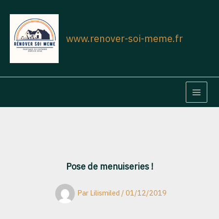
Aller
au
contenu
www.renover-soi-meme.fr
MAIN
MEN
Pose de menuiseries !
Par
Lilismiled
/
01/12/2019