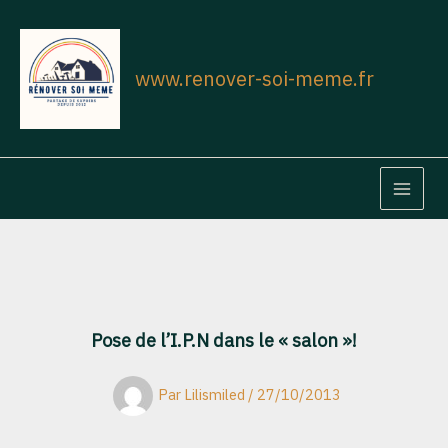
Aller
au
contenu
www.renover-soi-meme.fr
MAIN
MEN
Pose de l’I.P.N dans le « salon »!
Par
Lilismiled
/
27/10/2013