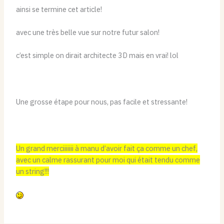
ainsi se termine cet article!
avec une très belle vue sur notre futur salon!
c’est simple on dirait architecte 3D mais en vrai! lol
Une grosse étape pour nous, pas facile et stressante!
Un grand merciiiiiii à manu d’avoir fait ça comme un chef,
avec un calme rassurant pour moi qui était tendu comme
un string!!!