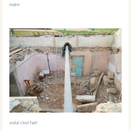
mdrrr
voila! c’est fait!