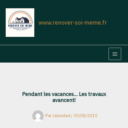
Aller
au
contenu
www.renover-soi-meme.fr
MAIN
MEN
Pendant les vacances… Les travaux
avancent!
Par
Lilismiled
/
30/08/2015