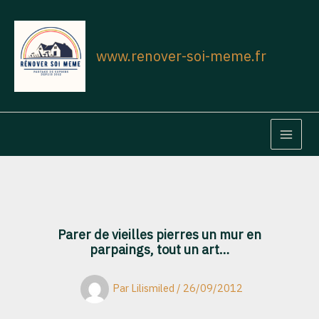
Aller
au
contenu
www.renover-soi-meme.fr
MAIN
MEN
Parer de vieilles pierres un mur en
parpaings, tout un art…
Par
Lilismiled
/
26/09/2012