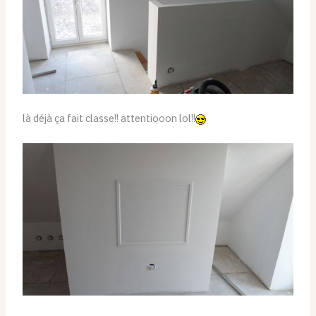
là déjà ça fait classe!! attentiooon lol!!