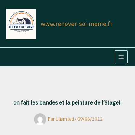
Aller
au
contenu
www.renover-soi-meme.fr
MAIN
MEN
on fait les bandes et la peinture de l’étage!!
Par
Lilismiled
/
09/08/2012