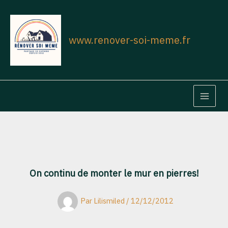
Aller
au
contenu
www.renover-soi-meme.fr
MAIN
MEN
On continu de monter le mur en pierres!
Par
Lilismiled
/
12/12/2012