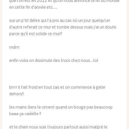
que l’on est en 2012 et qu’on nous annonce la fin du monde
en cette fin d’année etc…..
oui un p’tit délire qui l’a pris au cas où un jour quelqu’un
d’autre referait ce mur et tombe dessus mais j’ai un doute
parce qu’il est solide ce mur!!
mdrrr
enfin voila on dissimule des trucs chez nous…lol
brrrr il fait froid en tout cas et on commence à geler
dehors!!
les mains dans le ciment quand on bouge pas beaucoup
baaa ça caiiiiiille !!
et le chien nous suis toujours partout aussi malgré le