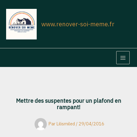
Aller
au
contenu
www.renover-soi-meme.fr
MAIN
MEN
Mettre des suspentes pour un plafond en
rampant!
Par
Lilismiled
/
29/04/2016