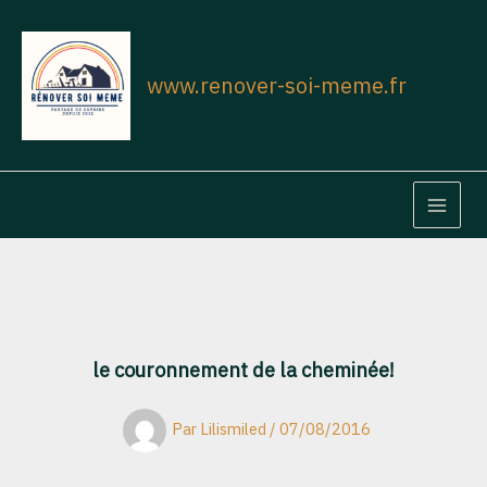
Aller
au
contenu
www.renover-soi-meme.fr
MAIN
MEN
le couronnement de la cheminée!
Par
Lilismiled
/
07/08/2016