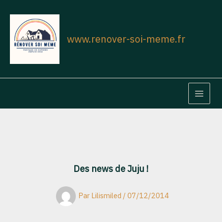
Aller
au
contenu
www.renover-soi-meme.fr
MAIN
MEN
Des news de Juju !
Par
Lilismiled
/
07/12/2014