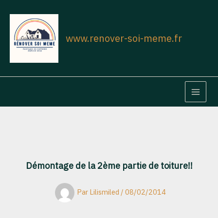
Aller
au
contenu
www.renover-soi-meme.fr
MAIN
MEN
Démontage de la 2ème partie de toiture!!
Par
Lilismiled
/
08/02/2014