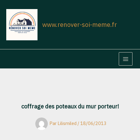
Aller
au
contenu
www.renover-soi-meme.fr
MAIN
MEN
coffrage des poteaux du mur porteur!
Par
Lilismiled
/
18/06/2013