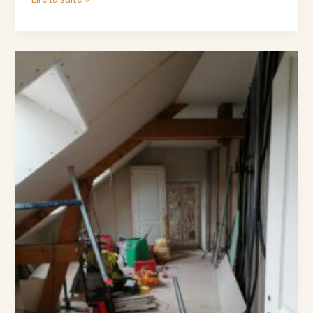
L’étage
avance
!