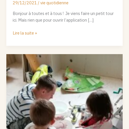
29/12/2021
/
vie quotidienne
Bonjour à toutes et à tous ! Je viens faire un petit tour
ici. Mais rien que pour ouvrir l’application […]
Lire la suite »
Les
chambres
des
enfants
sont
bandées
!