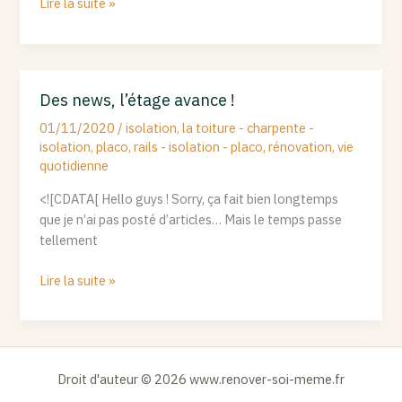
Lire la suite »
Des news, l’étage avance !
Des
news,
01/11/2020
/
isolation
,
la toiture - charpente -
l’étage
isolation
,
placo
,
rails - isolation - placo
,
rénovation
,
vie
avance
quotidienne
!
<![CDATA[ Hello guys ! Sorry, ça fait bien longtemps
que je n’ai pas posté d’articles… Mais le temps passe
tellement
Lire la suite »
Droit d'auteur © 2026 www.renover-soi-meme.fr