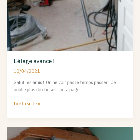
L’étage avance !
10/04/2021
Salut les amis ! On ne voit pas le temps passer ! Je
publie plus de choses sur la page
Lire la suite »
Les
chambres