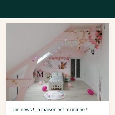
Des
news
!
La
maison
est
terminée
!
Des news ! La maison est terminée !