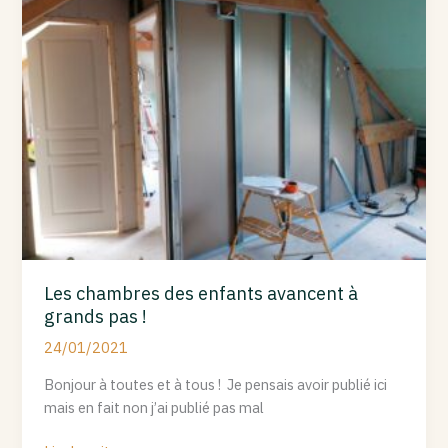
des
enfants
avancent
à
grands
pas
!
Les chambres des enfants avancent à
grands pas !
24/01/2021
Bonjour à toutes et à tous ! Je pensais avoir publié ici
mais en fait non j’ai publié pas mal